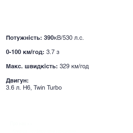
Потужність: 390
кВ/530
л.с.
0-100 км/год:
3.7 з
Макс. швидкість:
329
км/год
Двигун:
3.6
л.
H6, Twin
Turbo
>>
Про нас
Команда
професіоналів заряджених