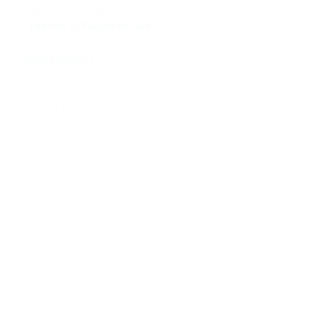
любов'ю до автомобілів
Powered by Passion for Cars
>>
Наші послуги
Запчастини
Сервіс
Тюнінг & Моторспорт
Продаж автомобілів
>>
Допомога
Зв'язатися з нами
Технічна інформація
Задати питання
Контакти
>>
+380980091100
info
@bssmotorsport.com
проспект С. Бандери 5
Київ, Україна