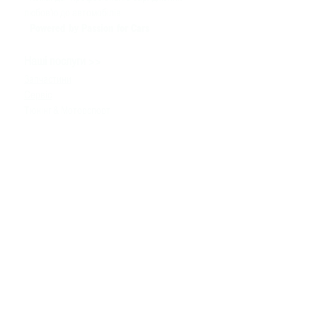
любов'ю до автомобілів
Powered by Passion for Cars
>>
Наші послуги
Запчастини
Сервіс
Тюнінг & Моторспорт
Продаж автомобілів
>>
Допомога
Зв'язатися з нами
Технічна інформація
Задати питання
Контакти
>>
+380980091100
info
@bssmotorsport.com
проспект С. Бандери 5