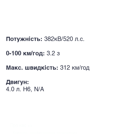
Потужність:
382кВ/520
л.с.
0-100 км/год:
3.2
з
Макс. швидкість:
312
км/год
Двигун:
4.0
л.
H6, N/A
>>
Про нас
Команда
професіоналів заряджених