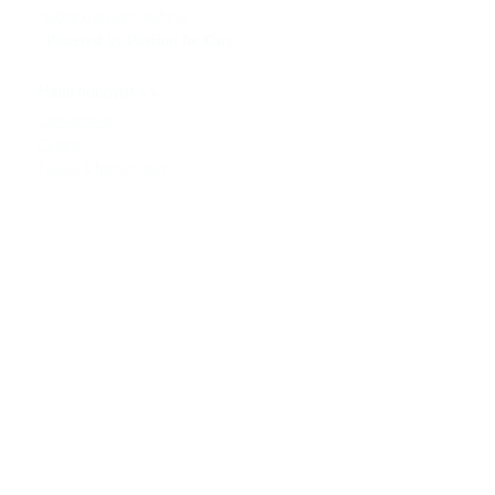
любов'ю до автомобілів
Powered by Passion for Cars
>>
Наші послуги
Запчастини
Сервіс
Тюнінг & Моторспорт
Продаж автомобілів
>>
Допомога
Зв'язатися з нами
Технічна інформація
Задати питання
Контакти
>>
+380980091100
info
@bssmotorsport.com
проспект С. Бандери 5
Київ, Україна