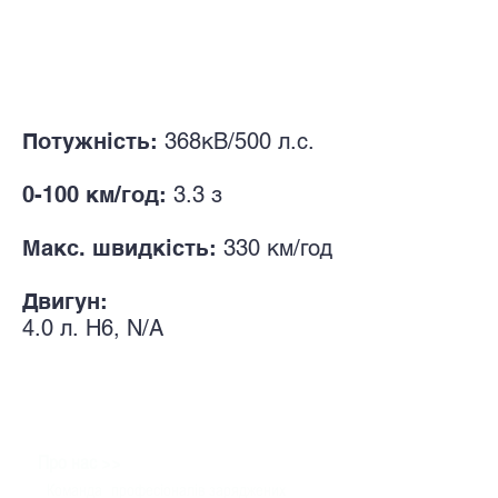
Потужність:
368кВ/500 л.с.
0-100 км/год:
3.3
з
Макс. швидкість:
330 км/год
Двигун:
4.0
л.
H6, N/A
>>
Про нас
Команда
професіоналів заряджених