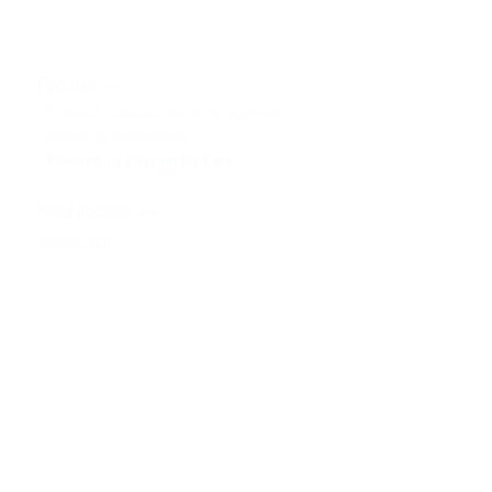
>>
Про нас
Команда
професіоналів заряджених
любов'ю до автомобілів
Powered by Passion for Cars
>>
Наші послуги
Запчастини
Сервіс
Тюнінг & Моторспорт
Продаж автомобілів
>>
Допомога
Зв'язатися з нами
Технічна інформація
Задати питання