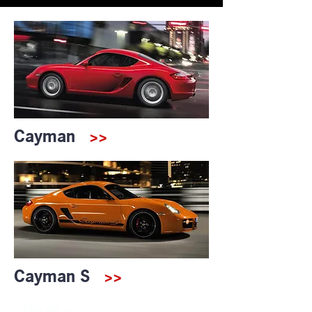
Cayman
>>
Cayman S
>>
>>
Про нас