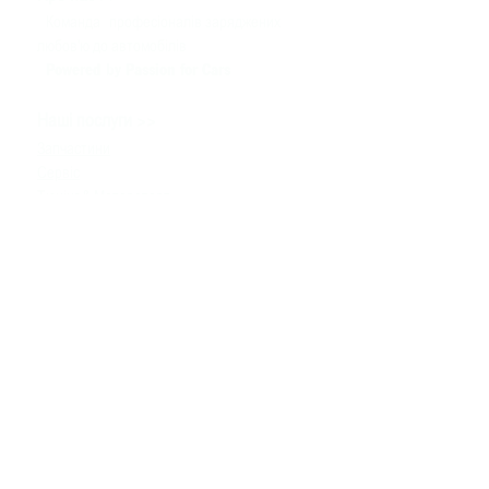
Команда
професіоналів заряджених
любов'ю до автомобілів
Powered by Passion for Cars
>>
Наші послуги
Запчастини
Сервіс
Тюнінг & Моторспорт
Продаж автомобілів
>>
Допомога
Зв'язатися з нами
Технічна інформація
Задати питання
Контакти
>>
+380980091100
info
@bssmotorsport.com