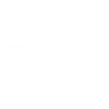
>>
Про нас
Команда
професіоналів заряджених
любов'ю до автомобілів
Powered by Passion for Cars
>>
Наші послуги
Запчастини
Сервіс
Тюнінг & Моторспорт
Продаж автомобілів
>>
Допомога
Зв'язатися з нами
Технічна інформація
Задати питання