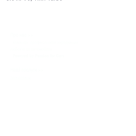
>>
Про нас
Команда
професіоналів заряджених
любов'ю до автомобілів
Powered by Passion for Cars
>>
Наші послуги
Запчастини
Сервіс
Тюнінг & Моторспорт
Продаж автомобілів
>>
Допомога
Зв'язатися з нами
Технічна інформація