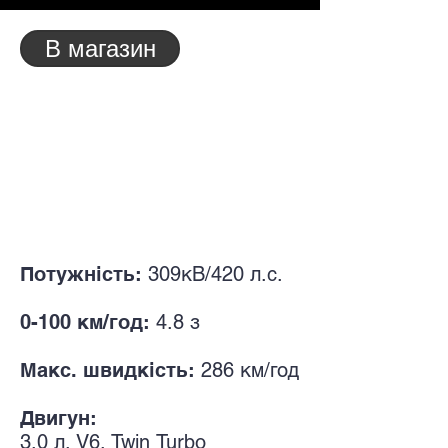
В магазин
Потужність:
309кВ/420
л.с.
0-100 км/год:
4.8
з
Макс. швидкість:
286
км/год
Двигун:
3.0
л. V
6, Twin
Turbo