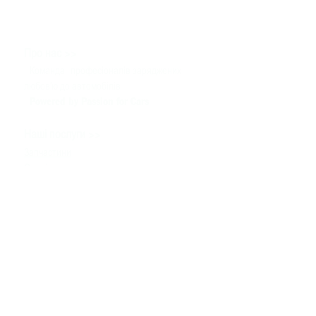
>>
Про нас
Команда
професіоналів заряджених
любов'ю до автомобілів
Powered by Passion for Cars
>>
Наші послуги
Запчастини
Сервіс
Тюнінг & Моторспорт
Продаж автомобілів
>>
Допомога
Зв'язатися з нами
Технічна інформація
Задати питання