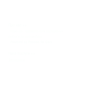
>>
Про нас
Команда
професіоналів заряджених
любов'ю до автомобілів
Powered by Passion for Cars
>>
Наші послуги
Запчастини
Сервіс
Тюнінг & Моторспорт
Продаж автомобілів
>>
Допомога
Зв'язатися з нами
Технічна інформація
Задати питання