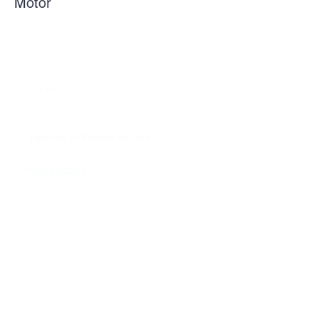
Motor
>>
Про нас
Команда
професіоналів заряджених
любов'ю до автомобілів
Powered by Passion for Cars
>>
Наші послуги
Запчастини
Сервіс
Тюнінг & Моторспорт
Продаж автомобілів
>>
Допомога
Зв'язатися з нами
Технічна інформація