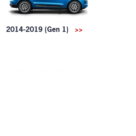
2014-2019 (Gen 1)
>>
>>
Про нас
Команда
професіоналів заряджених
любов'ю до автомобілів
Powered by Passion for Cars
>>
Наші послуги
Запчастини
Сервіс
Тюнінг & Моторспорт
Продаж автомобілів
>>
Допомога