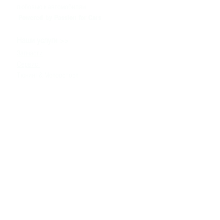
любовью к автомобилям
Powered by Passion for Cars
>>
Наши услуги
Запчасти
Сервис
Тюнинг & Моторспорт
Продажа автомобилей
>>
Помощь
Связаться с нами
Техническая информация
Задать вопрос
Контакты
>>
+380980091100
info
@bssmotorsport.com
проспект С. Бандеры 5
Киев, Украина