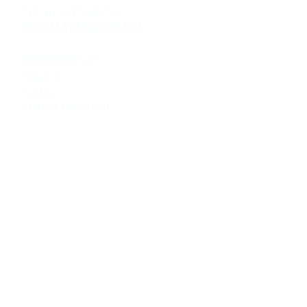
любовью к автомобилям
Powered by Passion for Cars
>>
Наши услуги
Запчасти
Сервис
Тюнинг & Моторспорт
Продажа автомобилей
>>
Помощь
Связаться с нами
Техническая информация
Задать вопрос
Контакты
>>
+380980091100
info
@bssmotorsport.com
проспект С. Бандеры 5
Киев, Украина