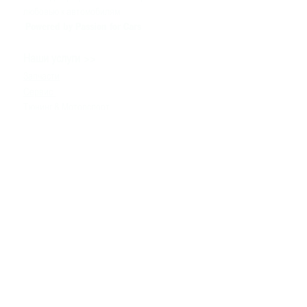
любовью к автомобилям
Powered by Passion for Cars
>>
Наши услуги
Запчасти
Сервис
Тюнинг & Моторспорт
Продажа автомобилей
>>
Помощь
Связаться с нами
Техническая информация
Задать вопрос
Контакты
>>
+380980091100
info
@bssmotorsport.com
проспект С. Бандеры 5
Киев, Украина