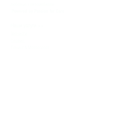
любовью к автомобилям
Powered by Passion for Cars
>>
Наши услуги
Запчасти
Сервис
Тюнинг & Моторспорт
Продажа автомобилей
>>
Помощь
Связаться с нами
Техническая информация
Задать вопрос
Контакты
>>
+380980091100
info
@bssmotorsport.com
проспект С. Бандеры 5
Киев, Украина