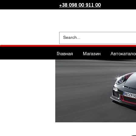
+38 098 00 911 00
Главная
Магазин
Автокатало