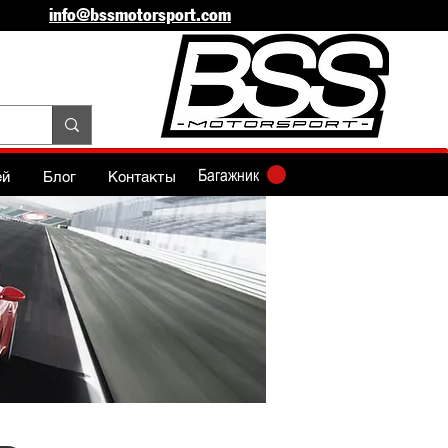
info@bssmotorsport.com
Багажник
ей
Блог
Контакты