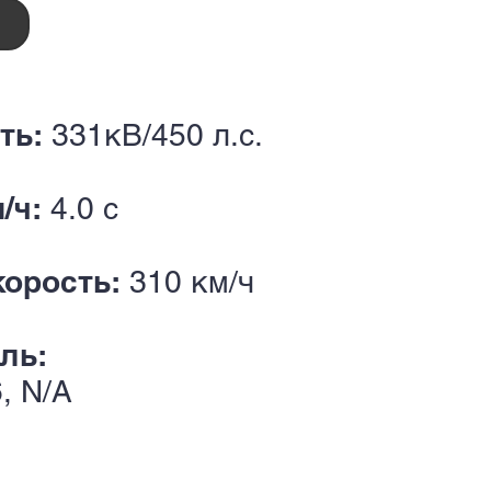
ть:
331кВ/450 л.с.
м/ч:
4.0 с
корость:
310 км/ч
ль:
, N/A