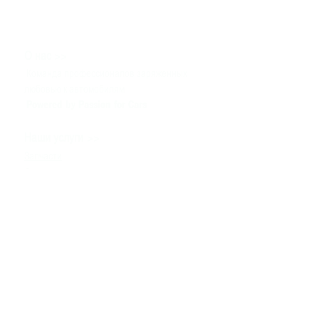
>>
О нас
Команда профессионалов заряженных
любовью к автомобилям
Powered by Passion for Cars
>>
Наши услуги
Запчасти
Сервис
Тюнинг & Моторспорт
Продажа автомобилей
>>
Помощь
Связаться с нами
Техническая информация
Задать вопрос
Контакты
>>