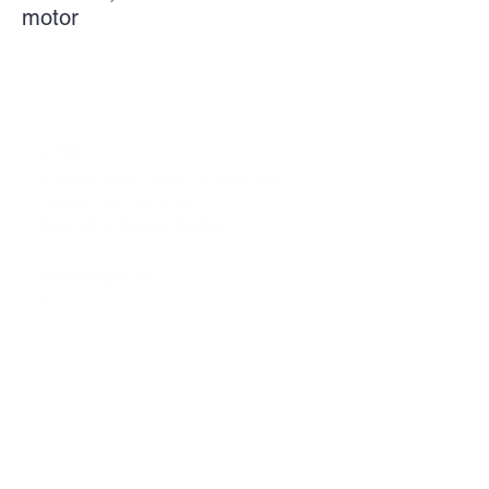
motor
>>
О нас
Команда профессионалов заряженных
любовью к автомобилям
Powered by Passion for Cars
>>
Наши услуги
Запчасти
Сервис
Тюнинг & Моторспорт
Продажа автомобилей
>>
Помощь
Связаться с нами
Техническая информация