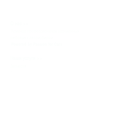
>>
О нас
Команда профессионалов заряженных
любовью к автомобилям
Powered by Passion for Cars
>>
Наши услуги
Запчасти
Сервис
Тюнинг & Моторспорт
Продажа автомобилей
>>
Помощь
Связаться с нами
Техническая информация
Задать вопрос
Контакты
>>