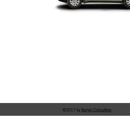
>>
О нас
Наши
Команда профессионалов
Запча
заряженных любовью к
Серви
Тюнин
автомобилям
Прода
Powered by Passion for Cars
©2017 by
Burym Consulting
.