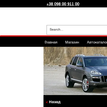
+38 098 00 911 00
Главная
Магазин
Автокатало
<
Назад