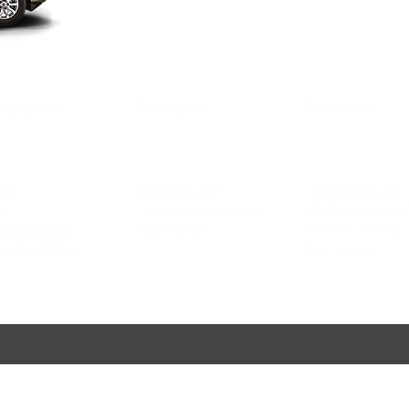
>>
>>
Контакты
 услуги
Помощь
>>
+380980091100
сти
Связаться с нами
info
@bssmotorspor
Техническая информация
с
Задать вопрос
г & Моторспорт
проспект С. Бандеры
жа автомобилей
Киев, Украина