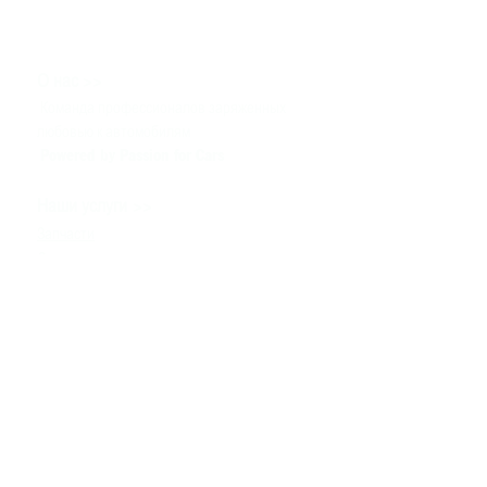
>>
О нас
Команда профессионалов заряженных
любовью к автомобилям
Powered by Passion for Cars
>>
Наши услуги
Запчасти
Сервис
Тюнинг & Моторспорт
Продажа автомобилей
>>
Помощь
Связаться с нами
Техническая информация
Задать вопрос
Контакты
>>