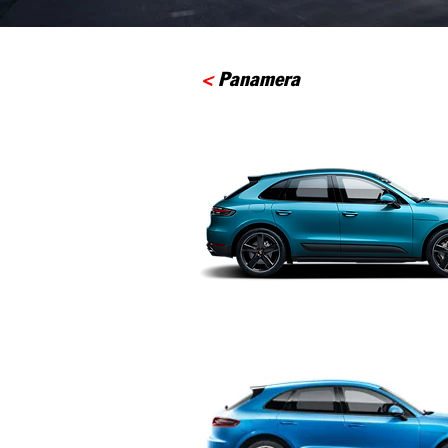
<
Panamera