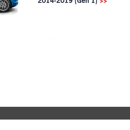
2014-2019 (Gen 1)
>>
>>
>>
Контакты
 услуги
Помощь
>>
+380980091100
сти
Связаться с нами
info
@bssmotorspor
Техническая информация
с
Задать вопрос
г & Моторспорт
проспект С. Бандеры
жа автомобилей
Киев, Украина