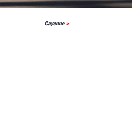
Cayenne
>