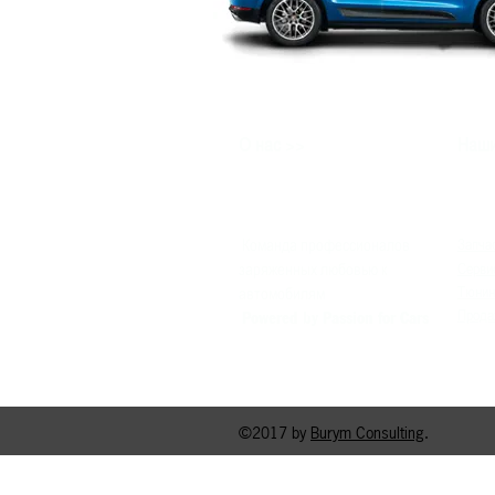
>>
О нас
Наши
Команда профессионалов
Запча
заряженных любовью к
Серви
Тюнин
автомобилям
Прода
Powered by Passion for Cars
©2017 by
Burym Consulting
.