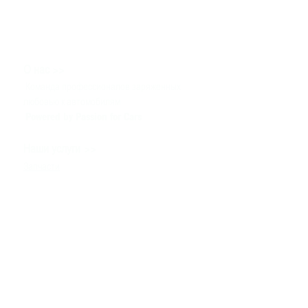
>>
О нас
Команда профессионалов заряженных
любовью к автомобилям
Powered by Passion for Cars
>>
Наши услуги
Запчасти
Сервис
Тюнинг & Моторспорт
Продажа автомобилей
>>
Помощь
Связаться с нами
Техническая информация
Задать вопрос