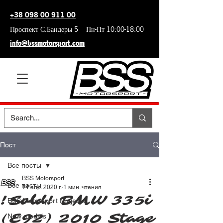
+38 098 00 911 00
Проспект С.Бандеры 5 Пн-Пт 10:00-18:00
info@bssmotorsport.com
Пост
Все посты
BSS Motorsport
Все посты
14 апр. 2020 г.
1 мин. чтения
!Sold! BMW 335i
BSS Motorsport Projects
(E92) 2010 Stage
New models