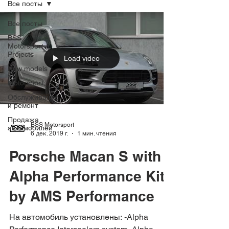
Все посты
Все посты
BSS
Motorsport
Projects
Load video
New models
Motorsport
Обслуживание
и ремонт
Продажа
BSS Motorsport
автомобилей
6 дек. 2019 г.
1 мин. чтения
Porsche Macan S with
Alpha Performance Kit
by AMS Performance
На автомобиль установлены: -Alpha