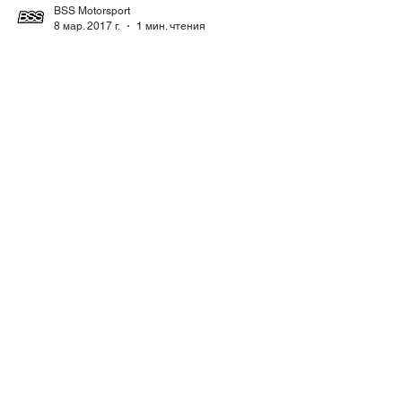
BSS Motorsport
8 мар. 2017 г.
1 мин. чтения
GT3 2018 - New
perfection
#Porsche #Motorsport #911 #GT3
>>
О нас
Команда профессионалов заряженных
любовью к автомобилям
Powered by Passion for Cars