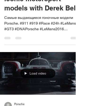
models with Derek Bell
Самые выдающиеся гоночные модели
Porsche. #911 #919 #Race #24h #LeMans
#GT3 #DNAPorsche #LeMans2016
#Endurance #Motorsport #Porsche
Load video
Porsche