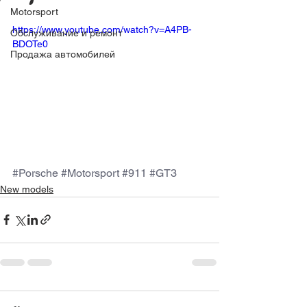
Motorsport
https://www.youtube.com/watch?v=A4PB-
Обслуживание и ремонт
BDOTe0
Продажа автомобилей
#Porsche
#Motorsport
#911
#GT3
New models