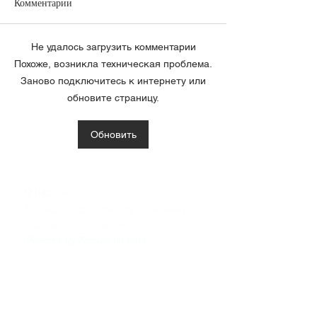
Комментарии
Не удалось загрузить комментарии
Похоже, возникла техническая проблема.
Заново подключитесь к интернету или
обновите страницу.
Обновить
>>
О нас
Команда профессионалов заряженных
любовью к автомобилям
Powered by Passion for Cars
>>
Наши услуги
Запчасти
Сервис