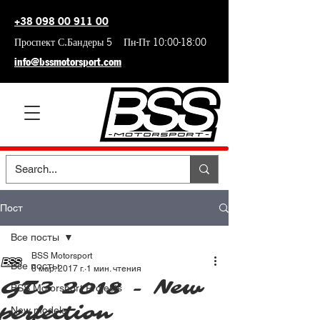
+38 098 00 911 00
Проспект С.Бандеры 5 Пн-Пт 10:00-18:00
info@bssmotorsport.com
Пост
Все посты
BSS Motorsport
Все посты
8 мар. 2017 г.
1 мин. чтения
GT3 2018 - New
BSS Motorsport Projects
perfection
New models